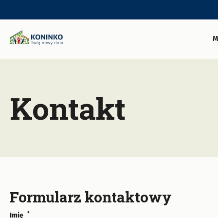
Skip
to
M
main
content
Kontakt
Formularz kontaktowy
*
Imię